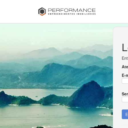
L
Ent
At
E-m
Se